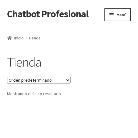
Chatbot Profesional
Ir
Ir
Menú
a
al
la
contenido
Inicio
navegación
Inicio
Tienda
Tienda
Mostrando el único resultado