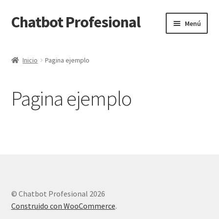
Chatbot Profesional
Ir
Ir
Menú
a
al
la
contenido
Inicio
navegación
Inicio
Pagina ejemplo
Pagina ejemplo
© Chatbot Profesional 2026
Construido con WooCommerce
.