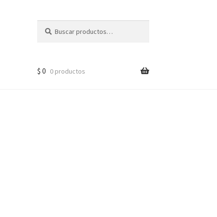
Buscar
Buscar
por:
$
0
0 productos
lo